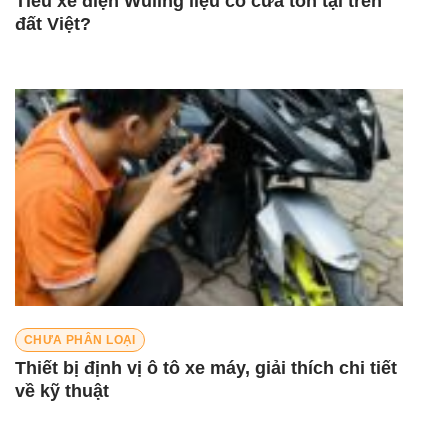
Tiểu xe điện Wuling liệu có cửa tồn tại trên
đất Việt?
CHƯA PHÂN LOẠI
Thiết bị định vị ô tô xe máy, giải thích chi tiết
về kỹ thuật