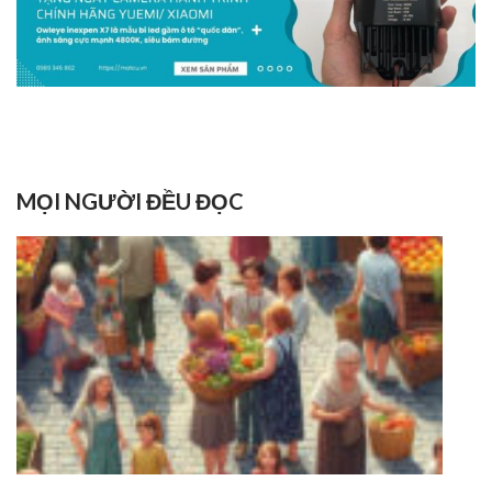
MỌI NGƯỜI ĐỀU ĐỌC