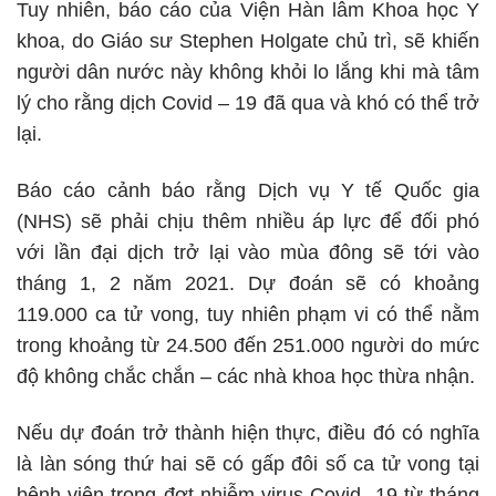
Tuy nhiên, báo cáo của Viện Hàn lâm Khoa học Y
khoa, do Giáo sư Stephen Holgate chủ trì, sẽ khiến
người dân nước này không khỏi lo lắng khi mà tâm
lý cho rằng dịch
Covid – 19
đã qua và khó có thể trở
lại.
Báo cáo cảnh báo rằng Dịch vụ Y tế Quốc gia
(NHS) sẽ phải chịu thêm nhiều áp lực để đối phó
với lần đại dịch trở lại vào mùa đông sẽ tới vào
tháng 1, 2 năm 2021. Dự đoán sẽ có khoảng
119.000 ca tử vong, tuy nhiên phạm vi có thể nằm
trong khoảng từ 24.500 đến 251.000 người do mức
độ không chắc chắn – các nhà khoa học thừa nhận.
Nếu dự đoán trở thành hiện thực, điều đó có nghĩa
là làn sóng thứ hai sẽ có gấp đôi số ca tử vong tại
bệnh viện trong đợt nhiễm virus Covid -19 từ tháng